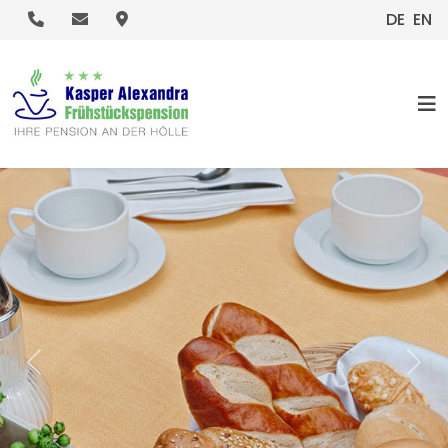
.
.
.
DE
EN
HOME
Previous
Nex